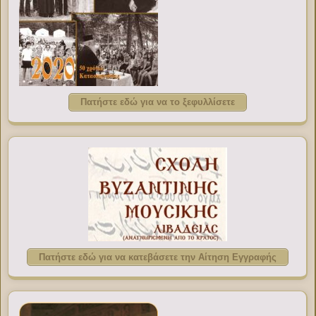
Πατήστε εδώ για να το ξεφυλλίσετε
Πατήστε εδώ για να κατεβάσετε την Αίτηση Εγγραφής