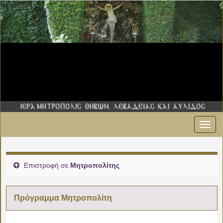
Εναλ
00:00
πλοήγ
01:00
Επιστροφή σε
Μητροπολίτης
02:00
Πρόγραμμα Μητροπολίτη
03:00