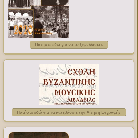
Πατήστε εδώ για να το ξεφυλλίσετε
Πατήστε εδώ για να κατεβάσετε την Αίτηση Εγγραφής