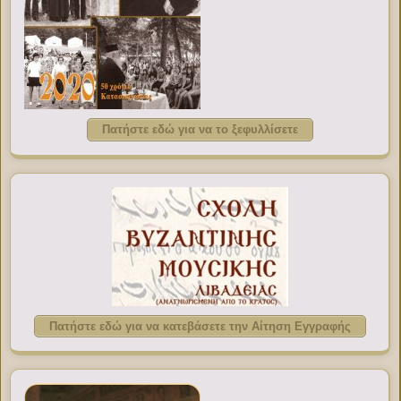
Πατήστε εδώ για να το ξεφυλλίσετε
Πατήστε εδώ για να κατεβάσετε την Αίτηση Εγγραφής