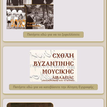
Πατήστε εδώ για να το ξεφυλλίσετε
Πατήστε εδώ για να κατεβάσετε την Αίτηση Εγγραφής