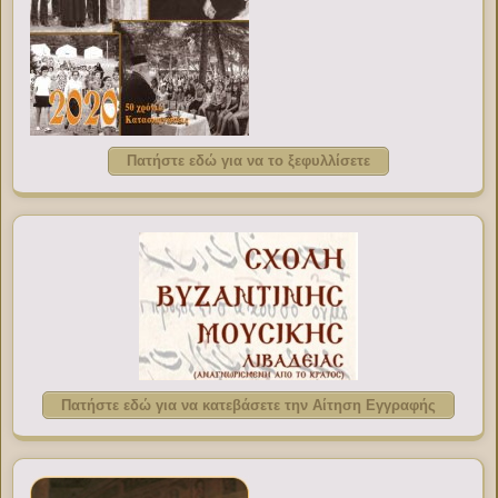
Πατήστε εδώ για να το ξεφυλλίσετε
Πατήστε εδώ για να κατεβάσετε την Αίτηση Εγγραφής