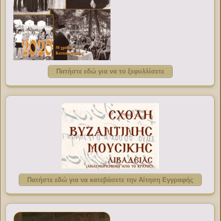
Πατήστε εδώ για να το ξεφυλλίσετε
Πατήστε εδώ για να κατεβάσετε την Αίτηση Εγγραφής