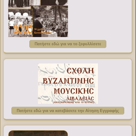
Πατήστε εδώ για να το ξεφυλλίσετε
Πατήστε εδώ για να κατεβάσετε την Αίτηση Εγγραφής