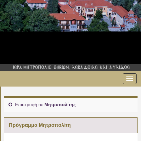
Εναλ
00:00
πλοήγ
01:00
Επιστροφή σε
Μητροπολίτης
02:00
Πρόγραμμα Μητροπολίτη
03:00