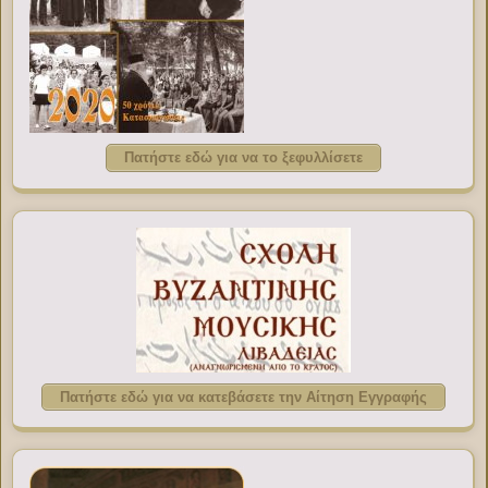
Πατήστε εδώ για να το ξεφυλλίσετε
Πατήστε εδώ για να κατεβάσετε την Αίτηση Εγγραφής