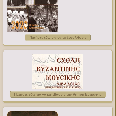
Πατήστε εδώ για να το ξεφυλλίσετε
Πατήστε εδώ για να κατεβάσετε την Αίτηση Εγγραφής