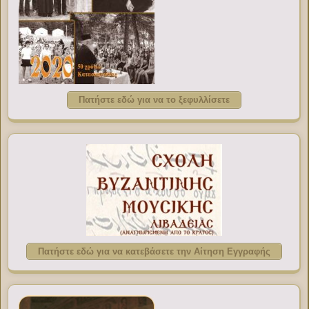
Πατήστε εδώ για να το ξεφυλλίσετε
Πατήστε εδώ για να κατεβάσετε την Αίτηση Εγγραφής