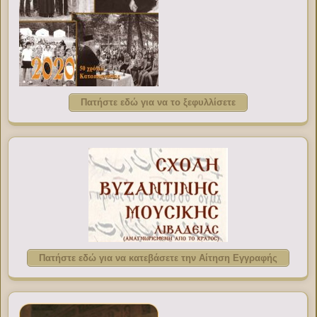
Πατήστε εδώ για να το ξεφυλλίσετε
Πατήστε εδώ για να κατεβάσετε την Αίτηση Εγγραφής