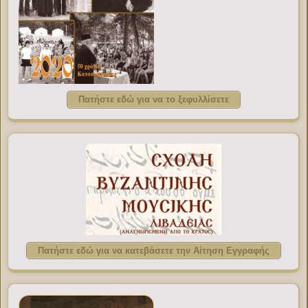
Πατήστε εδώ για να το ξεφυλλίσετε
Πατήστε εδώ για να κατεβάσετε την Αίτηση Εγγραφής