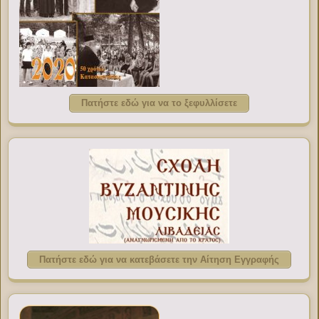
Πατήστε εδώ για να το ξεφυλλίσετε
Πατήστε εδώ για να κατεβάσετε την Αίτηση Εγγραφής