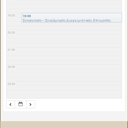
19:00
19:00
Συνάντηση – Συνεδρίαση Διαχειριστικής Επιτροπής
Ιεράς Μονής Οσίου Λουκά και Εταιρείας ΄ΕΛΙΚΩΝ΄ (
Συζήτησις τρεχόντων υπηρεσιακών θεμάτων )
20:00
21:00
22:00
23:00