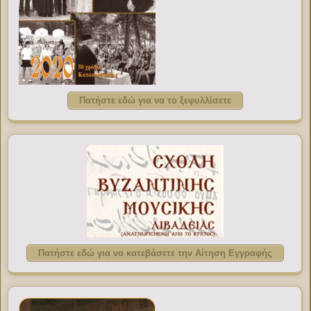
Πατήστε εδώ για να το ξεφυλλίσετε
Πατήστε εδώ για να κατεβάσετε την Αίτηση Εγγραφής