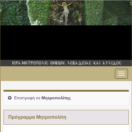
Εναλ
00:00
πλοήγ
01:00
Επιστροφή σε
Μητροπολίτης
02:00
Πρόγραμμα Μητροπολίτη
03:00