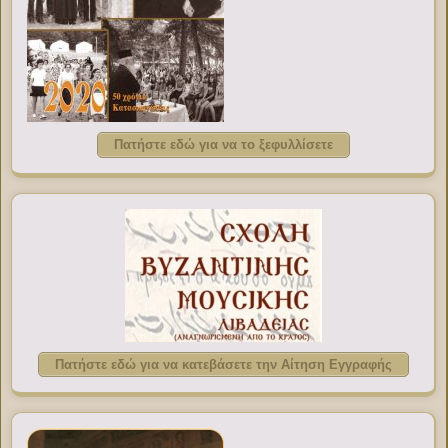
Πατήστε εδώ για να το ξεφυλλίσετε
Πατήστε εδώ για να κατεβάσετε την Αίτηση Εγγραφής