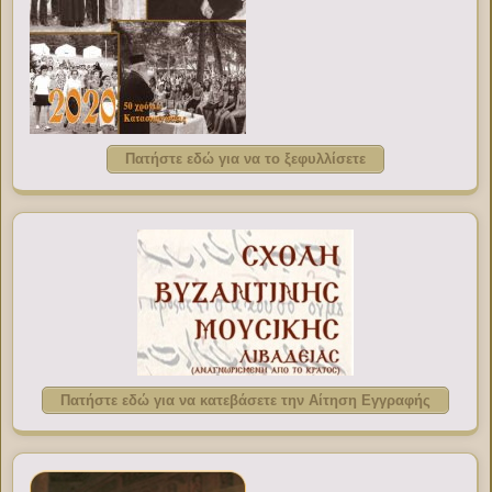
Πατήστε εδώ για να το ξεφυλλίσετε
Πατήστε εδώ για να κατεβάσετε την Αίτηση Εγγραφής