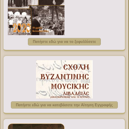
Πατήστε εδώ για να το ξεφυλλίσετε
Πατήστε εδώ για να κατεβάσετε την Αίτηση Εγγραφής