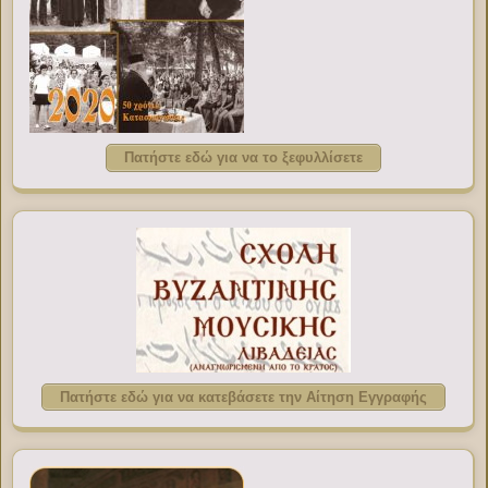
Πατήστε εδώ για να το ξεφυλλίσετε
Πατήστε εδώ για να κατεβάσετε την Αίτηση Εγγραφής