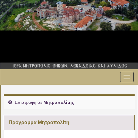
Εναλ
00:00
πλοήγ
01:00
Επιστροφή σε
Μητροπολίτης
02:00
Πρόγραμμα Μητροπολίτη
03:00