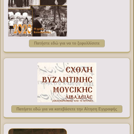
Πατήστε εδώ για να το ξεφυλλίσετε
Πατήστε εδώ για να κατεβάσετε την Αίτηση Εγγραφής