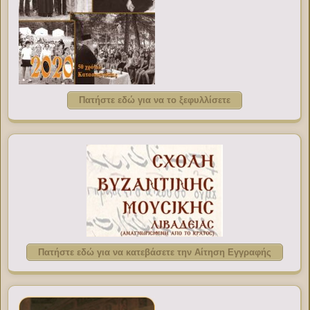
Πατήστε εδώ για να το ξεφυλλίσετε
Πατήστε εδώ για να κατεβάσετε την Αίτηση Εγγραφής