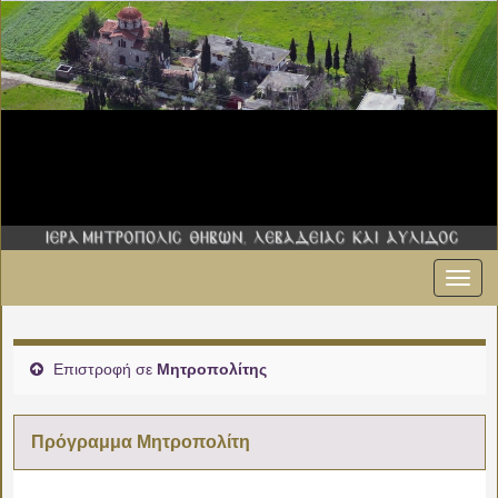
Εναλ
00:00
πλοήγ
01:00
Επιστροφή σε
Μητροπολίτης
02:00
Πρόγραμμα Μητροπολίτη
03:00