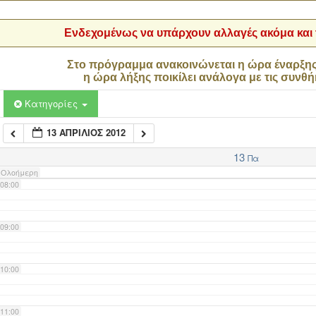
04:00
Ενδεχομένως να υπάρχουν αλλαγές ακόμα και τ
05:00
Στο πρόγραμμα ανακοινώνεται η ώρα έναρξη
η ώρα λήξης ποικίλει ανάλογα με τις συνθή
06:00
Κατηγορίες
13 ΑΠΡΊΛΙΟΣ 2012
07:00
13
Πα
Ολοήμερη
08:00
09:00
10:00
11:00