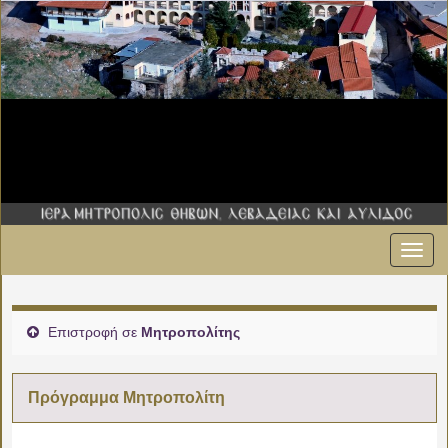
Εναλ
00:00
πλοήγ
01:00
Επιστροφή σε
Μητροπολίτης
02:00
Πρόγραμμα Μητροπολίτη
03:00