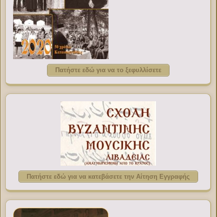
Πατήστε εδώ για να το ξεφυλλίσετε
Πατήστε εδώ για να κατεβάσετε την Αίτηση Εγγραφής