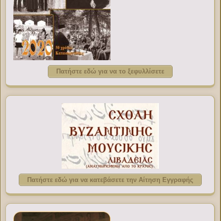
Πατήστε εδώ για να το ξεφυλλίσετε
Πατήστε εδώ για να κατεβάσετε την Αίτηση Εγγραφής