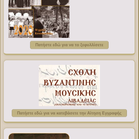
Πατήστε εδώ για να το ξεφυλλίσετε
Πατήστε εδώ για να κατεβάσετε την Αίτηση Εγγραφής