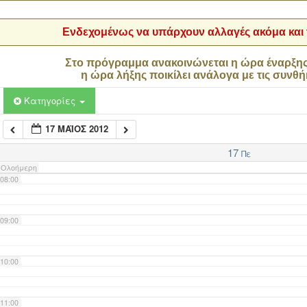
04:00
Ενδεχομένως να υπάρχουν αλλαγές ακόμα και τ
05:00
Στο πρόγραμμα ανακοινώνεται η ώρα έναρξη
η ώρα λήξης ποικίλει ανάλογα με τις συνθή
06:00
Κατηγορίες
17 ΜΆΙΟΣ 2012
07:00
17
Πε
Ολοήμερη
08:00
09:00
10:00
11:00