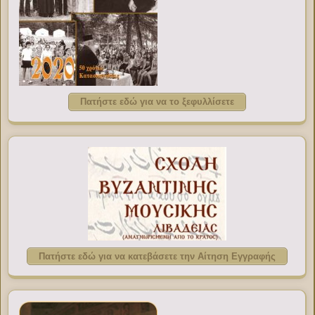
Πατήστε εδώ για να το ξεφυλλίσετε
Πατήστε εδώ για να κατεβάσετε την Αίτηση Εγγραφής