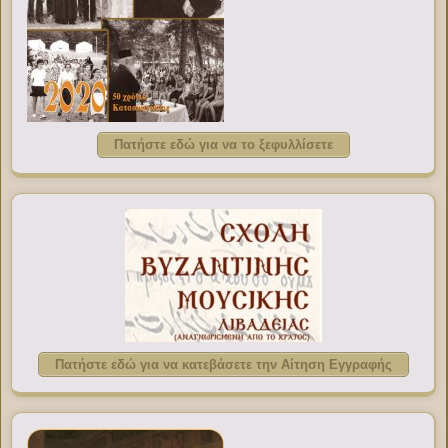
Πατήστε εδώ για να το ξεφυλλίσετε
Πατήστε εδώ για να κατεβάσετε την Αίτηση Εγγραφής