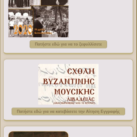
Πατήστε εδώ για να το ξεφυλλίσετε
Πατήστε εδώ για να κατεβάσετε την Αίτηση Εγγραφής