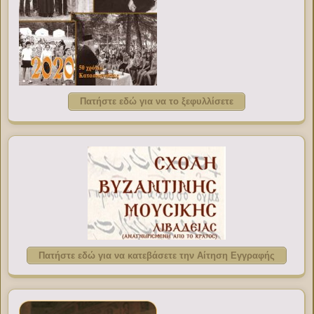
Πατήστε εδώ για να το ξεφυλλίσετε
Πατήστε εδώ για να κατεβάσετε την Αίτηση Εγγραφής