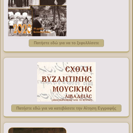
Πατήστε εδώ για να το ξεφυλλίσετε
Πατήστε εδώ για να κατεβάσετε την Αίτηση Εγγραφής