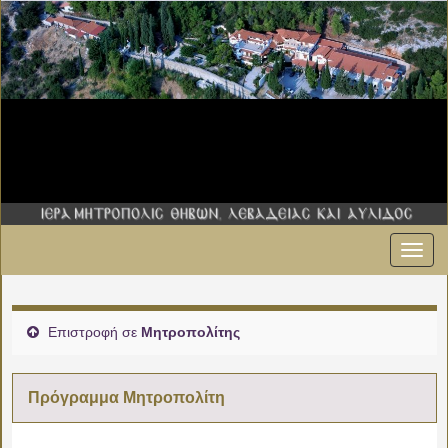
Εναλ
00:00
πλοήγ
01:00
Επιστροφή σε
Μητροπολίτης
02:00
Πρόγραμμα Μητροπολίτη
03:00