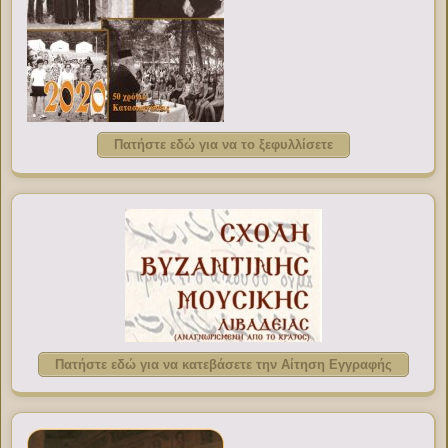
Πατήστε εδώ για να το ξεφυλλίσετε
Πατήστε εδώ για να κατεβάσετε την Αίτηση Εγγραφής