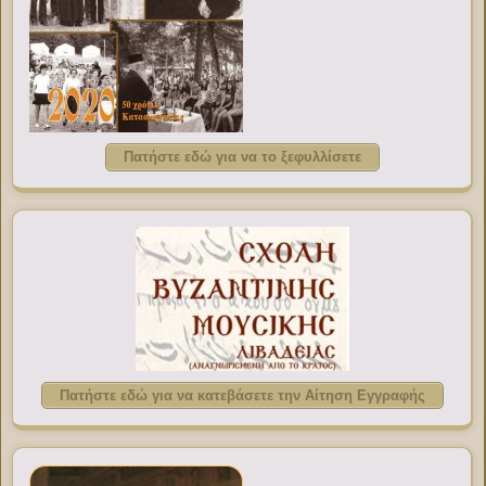
Πατήστε εδώ για να το ξεφυλλίσετε
Πατήστε εδώ για να κατεβάσετε την Αίτηση Εγγραφής