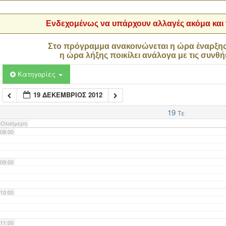
04:00
Ενδεχομένως να υπάρχουν αλλαγές ακόμα και τ
05:00
Στο πρόγραμμα ανακοινώνεται η ώρα έναρξη
η ώρα λήξης ποικίλει ανάλογα με τις συνθή
06:00
Κατηγορίες
19 ΔΕΚΈΜΒΡΙΟΣ 2012
07:00
19
Τε
Ολοήμερη
08:00
09:00
10:00
11:00