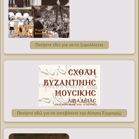
Πατήστε εδώ για να το ξεφυλλίσετε
Πατήστε εδώ για να κατεβάσετε την Αίτηση Εγγραφής