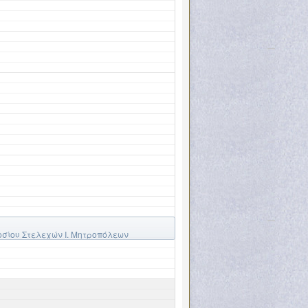
οσίου Στελεχών Ι. Μητροπόλεων