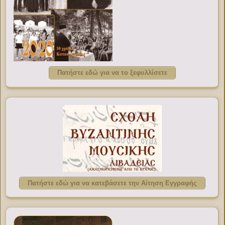
Πατήστε εδώ για να το ξεφυλλίσετε
Πατήστε εδώ για να κατεβάσετε την Αίτηση Εγγραφής