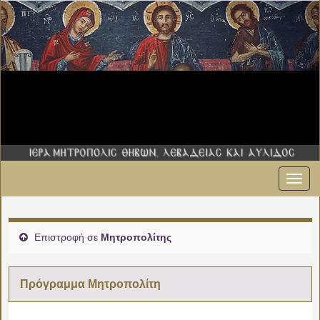
Εναλ
00:00
πλοήγ
01:00
Επιστροφή σε
Μητροπολίτης
02:00
Πρόγραμμα Μητροπολίτη
03:00