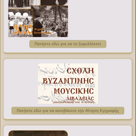
Πατήστε εδώ για να το ξεφυλλίσετε
Πατήστε εδώ για να κατεβάσετε την Αίτηση Εγγραφής