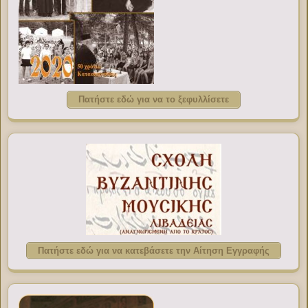
Πατήστε εδώ για να το ξεφυλλίσετε
Πατήστε εδώ για να κατεβάσετε την Αίτηση Εγγραφής