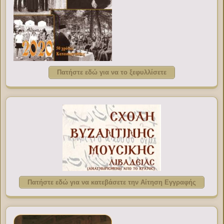
Πατήστε εδώ για να το ξεφυλλίσετε
Πατήστε εδώ για να κατεβάσετε την Αίτηση Εγγραφής