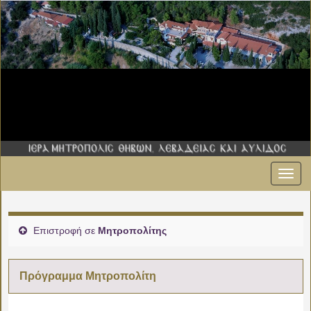
Εναλ
00:00
πλοήγ
01:00
Επιστροφή σε
Μητροπολίτης
02:00
Πρόγραμμα Μητροπολίτη
03:00