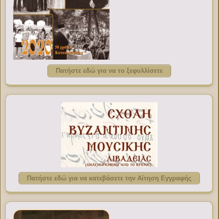
Πατήστε εδώ για να το ξεφυλλίσετε
Πατήστε εδώ για να κατεβάσετε την Αίτηση Εγγραφής