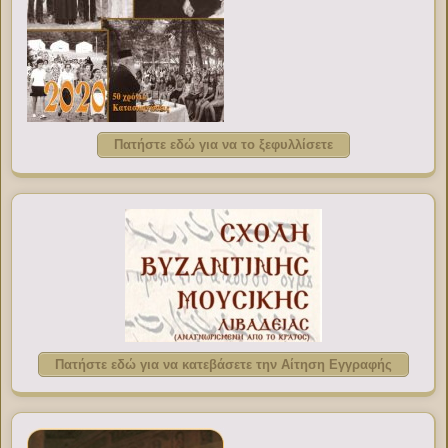
Πατήστε εδώ για να το ξεφυλλίσετε
Πατήστε εδώ για να κατεβάσετε την Αίτηση Εγγραφής