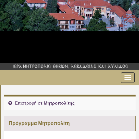
Εναλ
00:00
πλοήγ
01:00
Επιστροφή σε
Μητροπολίτης
02:00
Πρόγραμμα Μητροπολίτη
03:00