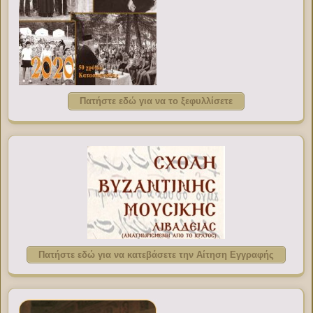
Πατήστε εδώ για να το ξεφυλλίσετε
Πατήστε εδώ για να κατεβάσετε την Αίτηση Εγγραφής