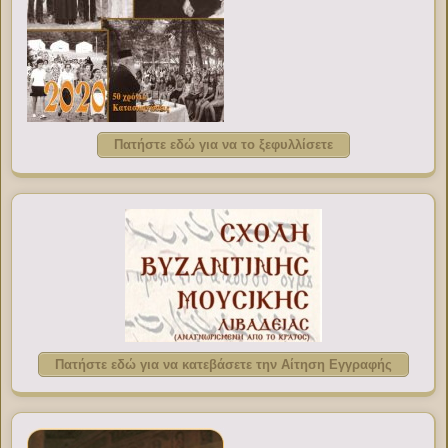
Πατήστε εδώ για να το ξεφυλλίσετε
Πατήστε εδώ για να κατεβάσετε την Αίτηση Εγγραφής