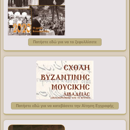
Πατήστε εδώ για να το ξεφυλλίσετε
Πατήστε εδώ για να κατεβάσετε την Αίτηση Εγγραφής