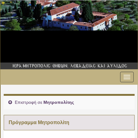
Εναλ
00:00
πλοήγ
01:00
Επιστροφή σε
Μητροπολίτης
02:00
Πρόγραμμα Μητροπολίτη
03:00