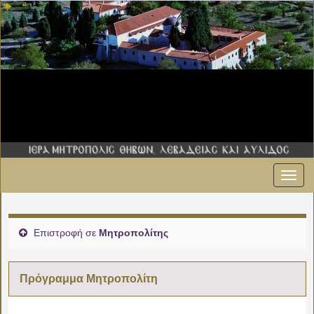
Εναλ
00:00
πλοήγ
01:00
Επιστροφή σε
Μητροπολίτης
02:00
Πρόγραμμα Μητροπολίτη
03:00