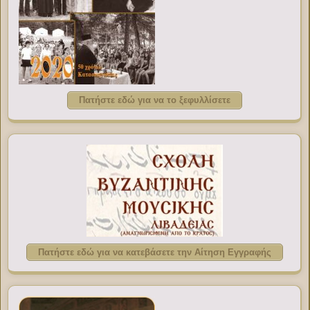
Πατήστε εδώ για να το ξεφυλλίσετε
Πατήστε εδώ για να κατεβάσετε την Αίτηση Εγγραφής