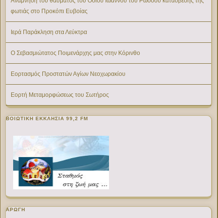
Ανάμνηση του θαύματος του Οσίου Ιωάννου του Ρώσσου κατάσβεσης της
φωτιάς στο Προκόπι Ευβοίας
Ιερά Παράκληση στα Λεύκτρα
Ο Σεβασμιώτατος Ποιμενάρχης μας στην Κόρινθο
Εορτασμός Προστατών Αγίων Νεοχωρακίου
Εορτή Μεταμορφώσεως του Σωτήρος
ΒΟΙΩΤΙΚΉ ΕΚΚΛΗΣΊΑ 99,2 FM
ΑΡΩΓΗ