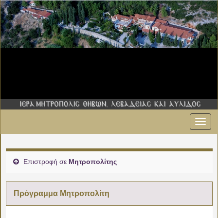
Εναλ
00:00
πλοήγ
01:00
Επιστροφή σε
Μητροπολίτης
02:00
Πρόγραμμα Μητροπολίτη
03:00