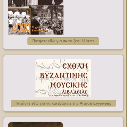
Πατήστε εδώ για να το ξεφυλλίσετε
Πατήστε εδώ για να κατεβάσετε την Αίτηση Εγγραφής