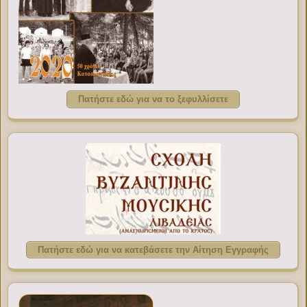
Πατήστε εδώ για να το ξεφυλλίσετε
Πατήστε εδώ για να κατεβάσετε την Αίτηση Εγγραφής