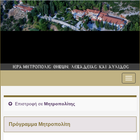
Εναλ
00:00
πλοήγ
01:00
Επιστροφή σε
Μητροπολίτης
02:00
Πρόγραμμα Μητροπολίτη
03:00