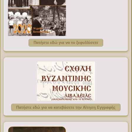
Πατήστε εδώ για να το ξεφυλλίσετε
Πατήστε εδώ για να κατεβάσετε την Αίτηση Εγγραφής