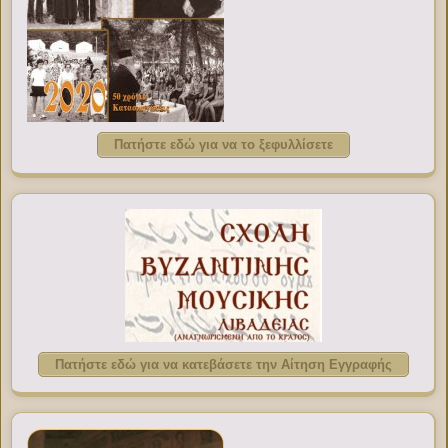
Πατήστε εδώ για να το ξεφυλλίσετε
Πατήστε εδώ για να κατεβάσετε την Αίτηση Εγγραφής